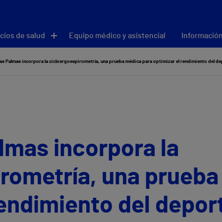
cios de salud
Equipo médico y asistencial
Información
as Palmas incorpora la cicloergoespirometría, una prueba médica para optimizar el rendimiento del de
lmas incorpora la
irometría, una prueba
rendimiento del depor