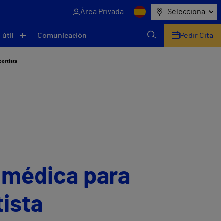
Área Privada
Selecciona
 útil
Comunicación
Pedir Cita
portista
 médica para
tista