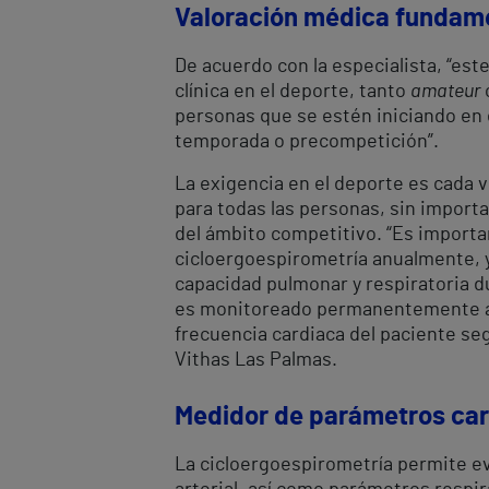
Valoración médica fundame
De acuerdo con la especialista, “es
clínica en el deporte, tanto
amateur
c
personas que se estén iniciando en
temporada o precompetición”.
La exigencia en el deporte es cada 
para todas las personas, sin importa
del ámbito competitivo. “Es import
cicloergoespirometría anualmente, y
capacidad pulmonar y respiratoria du
es monitoreado permanentemente a t
frecuencia cardiaca del paciente se
Vithas Las Palmas.
Medidor de parámetros card
La cicloergoespirometría permite ev