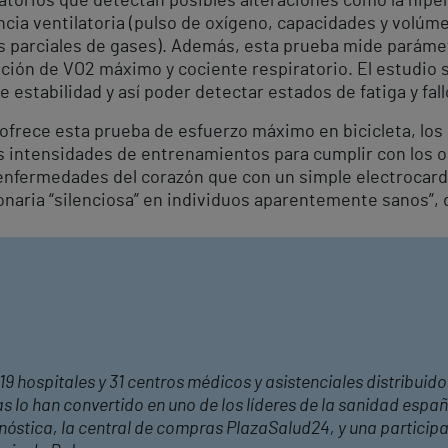
atorios que detectan posibles alteraciones como la hiper
encia ventilatoria (pulso de oxígeno, capacidades y volú
es parciales de gases). Además, esta prueba mide paráme
ción de VO2 máximo y cociente respiratorio. El estudio s
de estabilidad y así poder detectar estados de fatiga y fal
ofrece esta prueba de esfuerzo máximo en bicicleta, los
 intensidades de entrenamientos para cumplir con los ob
enfermedades del corazón que con un simple electrocar
naria “silenciosa” en individuos aparentemente sanos”, 
19 hospitales y 31 centros médicos y asistenciales distribuido
 lo han convertido en uno de los líderes de la sanidad españ
n
óstica, la central de compras PlazaSalud24, y una participa