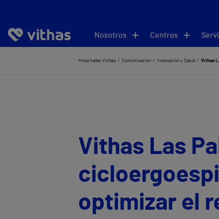
Nosotros
Centros
Servi
Hospitales Vithas
Comunicación
Innovación y Salud
Vithas L
Vithas Las Pa
cicloergoesp
optimizar el 