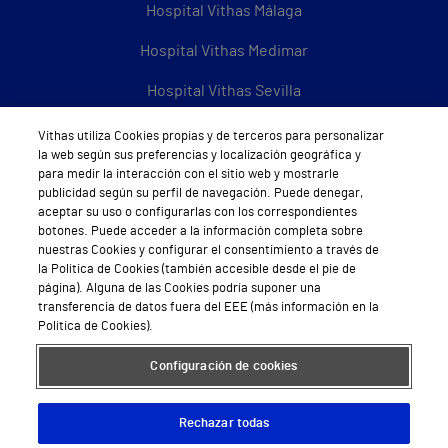
Hospital Vithas Málaga
Hospital Vithas Medimar
Hospital Vithas Sevilla
Hospital Vithas Tenerife
Vithas utiliza Cookies propias y de terceros para personalizar
la web según sus preferencias y localización geográfica y
Hospital Vithas Valencia 9 de Octubre
para medir la interacción con el sitio web y mostrarle
publicidad según su perfil de navegación. Puede denegar,
Hospital Vithas Valencia Consuelo
aceptar su uso o configurarlas con los correspondientes
botones. Puede acceder a la información completa sobre
Hospital Vithas Vigo
nuestras Cookies y configurar el consentimiento a través de
la Política de Cookies (también accesible desde el pie de
página). Alguna de las Cookies podría suponer una
Hospital Vithas Valencia Turia
transferencia de datos fuera del EEE (más información en la
Política de Cookies).
Hospital Vithas Vitoria
Configuración de cookies
Hospital Vithas Xanit Internacional (Benalmádena)
Todos los centros Vithas
Rechazar todas