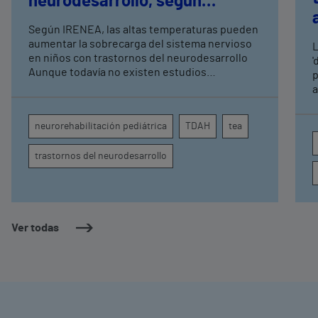
neurodesarrollo, según
expertos en
Según IRENEA, las altas temperaturas pueden
neurorrehabilitación
aumentar la sobrecarga del sistema nervioso
L
pediátrica de Vithas
en niños con trastornos del neurodesarrollo
'
Aunque todavía no existen estudios
p
específicos, la evidencia científica permite
a
comprender por qué el calor puede influir en la
c
atención, la regulación emocional y la
d
neurorehabilitación pediátrica
TDAH
tea
conducta
s
trastornos del neurodesarrollo
Ver todas