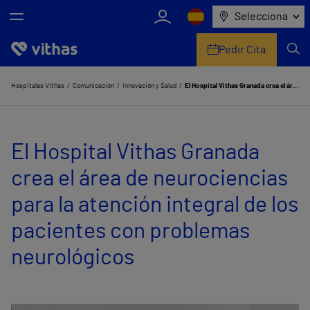
Selecciona
Pedir Cita
Nosotros
Hospitales Vithas
Comunicación
Innovación y Salud
El Hospital Vithas Granada crea el área de neurociencias para la atención integral de los pacientes con problemas neurológicos
Centros
El Hospital Vithas Granada
Servicios de salud
crea el área de neurociencias
Equipo médico y asistencial
para la atención integral de los
Información útil
pacientes con problemas
Comunicación
neurológicos