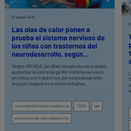
07 agosto 2026
0
Las olas de calor ponen a
prueba el sistema nervioso de
los niños con trastornos del
neurodesarrollo, según
expertos en
Según IRENEA, las altas temperaturas pueden
neurorrehabilitación
aumentar la sobrecarga del sistema nervioso
L
pediátrica de Vithas
en niños con trastornos del neurodesarrollo
'
Aunque todavía no existen estudios
p
específicos, la evidencia científica permite
a
comprender por qué el calor puede influir en la
c
atención, la regulación emocional y la
d
neurorehabilitación pediátrica
TDAH
tea
conducta
s
trastornos del neurodesarrollo