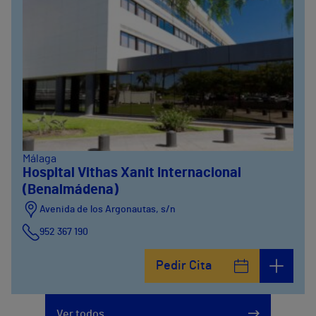
Málaga
Hospital Vithas Xanit Internacional
(Benalmádena)
Avenida de los Argonautas, s/n
952 367 190
Avenida del Cosmo , 4
Pedir Cita
952 56 19 51
Ver todos