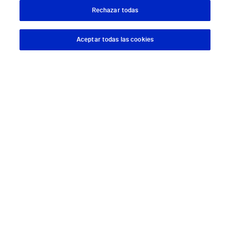
Rechazar todas
Aceptar todas las cookies
Descargar App
Pedir cita
Síguenos
Servicios de salud privada
Urgencias
Equipo médico y asistencial
Especialidades médicas
Aseguradoras
Pide cita médica