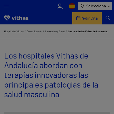
Selecciona
Pedir Cita
Nosotros
Hospitales Vithas
Comunicación
Innovación y Salud
Los hospitales Vithas de Andalucía abordan con terapias innovadoras las principales patologías de la salud masculina
Centros
Los hospitales Vithas de
Servicios de salud
Andalucía abordan con
Equipo médico y asistencial
terapias innovadoras las
Información útil
principales patologías de la
Comunicación
salud masculina