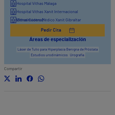
Hospital Vithas Málaga
Hospital Vithas Xanit Internacional
(Benalmádena)
Vithas Centro Médico Xanit Gibraltar
Pedir Cita
Áreas de especialización
Láser de Tulio para Hiperplasia Benigna de Próstata
Estudios urodinámicos
Urografía
Compartir