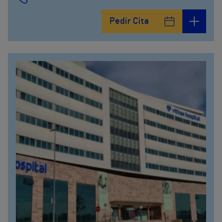
Calle De la Era , 6
Pedir Cita
952121100
Avenida Pintor Sorolla, 2
635319819