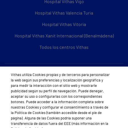
Hospital Vithas Vigo
Hospital Vithas Valencia Turia
Hospital Vithas Vitoria
Hospital Vithas Xanit Internacional (Benalmádena)
Todos los centros Vithas
Sobre Vithas
Vithas utiliza Cookies propias y de terceros para personalizar
la web según sus preferencias y localización geográfica y
Quiénes somos
para medir la interacción con el sitio web y mostrarle
publicidad según su perfil de navegación. Puede denegar,
Trabajar en Vithas
aceptar su uso o configurarlas con los correspondientes
botones. Puede acceder a la información completa sobre
Teléfono Cita Médica
nuestras Cookies y configurar el consentimiento a través de
la Política de Cookies (también accesible desde el pie de
Teléfono Atención al Cliente
página). Alguna de las Cookies podría suponer una
transferencia de datos fuera del EEE (más información en la