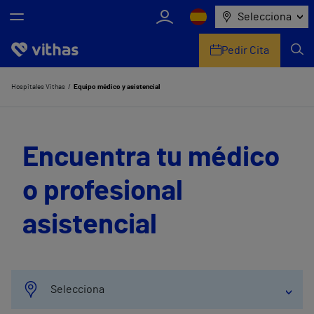
Selecciona
Pedir Cita
Nosotros
Hospitales Vithas
Equipo médico y asistencial
Centros
Encuentra tu médico
Servicios de salud
o profesional
Equipo médico y asistencial
asistencial
Información útil
Comunicación
Selecciona