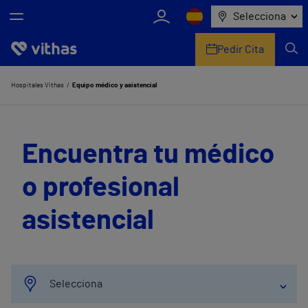
Selecciona
Pedir Cita
Nosotros
Hospitales Vithas
Equipo médico y asistencial
Centros
Encuentra tu médico
Servicios de salud
o profesional
Equipo médico y asistencial
asistencial
Información útil
Comunicación
Selecciona