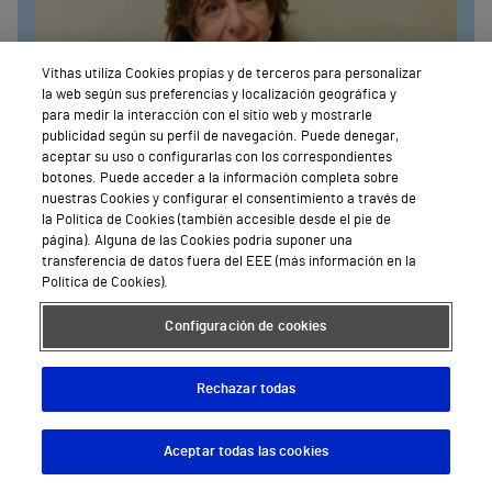
Vithas utiliza Cookies propias y de terceros para personalizar
la web según sus preferencias y localización geográfica y
para medir la interacción con el sitio web y mostrarle
publicidad según su perfil de navegación. Puede denegar,
aceptar su uso o configurarlas con los correspondientes
botones. Puede acceder a la información completa sobre
nuestras Cookies y configurar el consentimiento a través de
la Política de Cookies (también accesible desde el pie de
página). Alguna de las Cookies podría suponer una
transferencia de datos fuera del EEE (más información en la
Política de Cookies).
Configuración de cookies
Medicina interna
Dra. Elena Contel Ballesteros
Rechazar todas
Hospital Vithas Valencia 9 de Octubre
Pedir Cita
Aceptar todas las cookies
Descargar App
Pedir cita