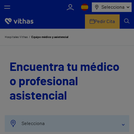
Selecciona
Pedir Cita
Nosotros
Hospitales Vithas
Equipo médico y asistencial
Centros
Encuentra tu médico
Servicios de salud
o profesional
Equipo médico y asistencial
asistencial
Información útil
Comunicación
Selecciona