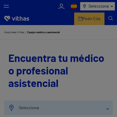
Selecciona
Pedir Cita
Nosotros
Hospitales Vithas
Equipo médico y asistencial
Centros
Encuentra tu médico
Servicios de salud
o profesional
Equipo médico y asistencial
asistencial
Información útil
Comunicación
Selecciona