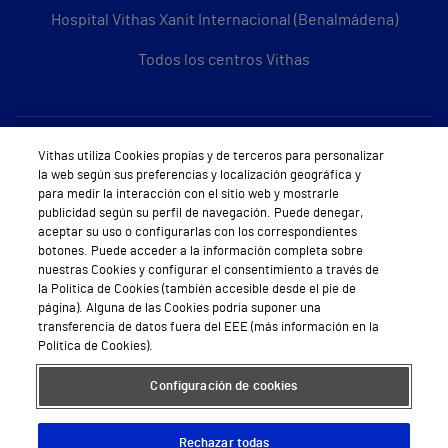
Hospital Vithas Xanit Internacional (Benalmádena)
Todos los centros Vithas
Sobre Vithas
Vithas utiliza Cookies propias y de terceros para personalizar
la web según sus preferencias y localización geográfica y
Quiénes somos
para medir la interacción con el sitio web y mostrarle
publicidad según su perfil de navegación. Puede denegar,
Trabajar en Vithas
aceptar su uso o configurarlas con los correspondientes
botones. Puede acceder a la información completa sobre
Teléfono Cita Médica
nuestras Cookies y configurar el consentimiento a través de
la Política de Cookies (también accesible desde el pie de
Teléfono Atención al Cliente
página). Alguna de las Cookies podría suponer una
transferencia de datos fuera del EEE (más información en la
Política de seguridad y salud en el trabajo
Política de Cookies).
Conoce a Supervita
Configuración de cookies
Rechazar todas