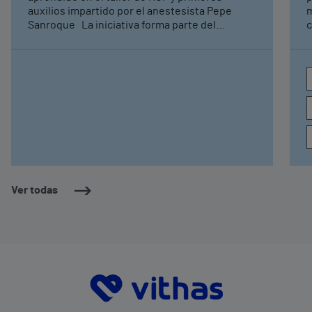
auxilios impartido por el anestesista Pepe
m
Sanroque La iniciativa forma parte del
c
programa Vithas Aula Salud Colegios, con el
e
objetivo de fomentar hábitos saludables y
i
dotar a los jóvenes de herramientas clave para
actuar ante emergencias
Ver todas