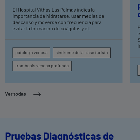
El Hospital Vithas Las Palmas indica la
importancia de hidratarse, usar medias de
descanso y moverse con frecuencia para
E
evitar la formación de coágulos y el
e
agravamiento de la patología venosa que
S
acompaña al verano Se estima que afecta a
i
entre 1 y 2,5 viajeros de avión por cada 10.000
cami
patología venosa
síndrome de la clase turista
l
m
trombosis venosa profunda
h
Ver todas
Pruebas Diagnósticas de