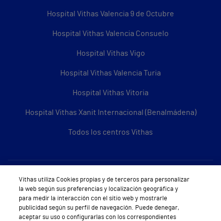
Hospital Vithas Valencia 9 de Octubre
Hospital Vithas Valencia Consuelo
Hospital Vithas Vigo
Hospital Vithas Valencia Turia
Hospital Vithas Vitoria
Hospital Vithas Xanit Internacional (Benalmádena)
Todos los centros Vithas
Sobre Vithas
Vithas utiliza Cookies propias y de terceros para personalizar
la web según sus preferencias y localización geográfica y
Quiénes somos
para medir la interacción con el sitio web y mostrarle
publicidad según su perfil de navegación. Puede denegar,
Trabajar en Vithas
aceptar su uso o configurarlas con los correspondientes