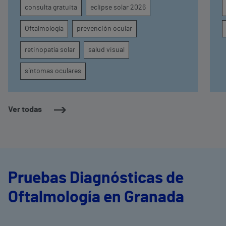
consulta gratuita
eclipse solar 2026
M
e
Oftalmología
prevención ocular
p
d
r
retinopatía solar
salud visual
m
síntomas oculares
Ver todas
Pruebas Diagnósticas de
Oftalmología en Granada