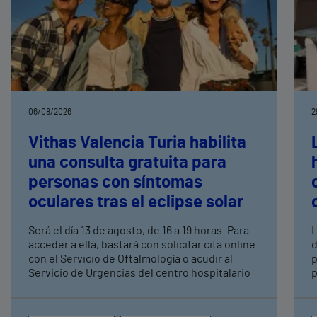
06/08/2026
2
Vithas Valencia Turia habilita
una consulta gratuita para
personas con síntomas
oculares tras el eclipse solar
Será el día 13 de agosto, de 16 a 19 horas. Para
L
acceder a ella, bastará con solicitar cita online
d
con el Servicio de Oftalmología o acudir al
p
Servicio de Urgencias del centro hospitalario
p
m
e
M