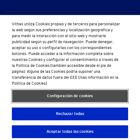
Sobre Vithas
Vithas utiliza Cookies propias y de terceros para personalizar
la web según sus preferencias y localización geográfica y
Quiénes somos
para medir la interacción con el sitio web y mostrarle
publicidad según su perfil de navegación. Puede denegar,
Trabajar en Vithas
aceptar su uso o configurarlas con los correspondientes
botones. Puede acceder a la información completa sobre
Teléfono Cita Médica
nuestras Cookies y configurar el consentimiento a través de
la Política de Cookies (también accesible desde el pie de
Teléfono Atención al Cliente
página). Alguna de las Cookies podría suponer una
transferencia de datos fuera del EEE (más información en la
Política de seguridad y salud en el trabajo
Política de Cookies).
Conoce a Supervita
Configuración de cookies
Rechazar todas
Aviso Legal
Política de cookies
Política de privacidad
Mapa web
Protección de datos
Aceptar todas las cookies
Descargar App
Pedir cita
© 2026 Vithas. Todos los derechos reservados.