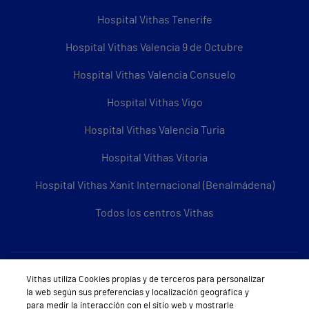
Hospital Vithas Tenerife
Hospital Vithas Valencia 9 de Octubre
Hospital Vithas Valencia Consuelo
Hospital Vithas Vigo
Hospital Vithas Valencia Turia
Hospital Vithas Vitoria
Hospital Vithas Xanit Internacional (Benalmádena)
Todos los centros Vithas
Sobre Vithas
Vithas utiliza Cookies propias y de terceros para personalizar
la web según sus preferencias y localización geográfica y
Quiénes somos
para medir la interacción con el sitio web y mostrarle