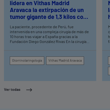
lidera en Vithas Madrid
Aravaca la extirpación de un
tumor gigante de 1,3 kilos con
40 años de evolución
La paciente, procedente de Perú, fue
M
intervenida en una compleja cirugía de más de
c
10 horas tras viajar a España gracias a la
h
Fundación Diego González Rivas En la cirugía
f
también ha participado el Dr. Claudio Fragola,
d
jefe de servicio de Otorrinolaringología del
c
Hospital Universitario Vithas Madrid Aravaca
F
Otorrinolaringología
Vithas Madrid Aravaca
O
M
d
c
a
Ver todas