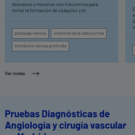
descanso y moverse con frecuencia para
E
evitar la formación de coágulos y el
e
agravamiento de la patología venosa que
S
acompaña al verano Se estima que afecta a
i
entre 1 y 2,5 viajeros de avión por cada 10.000
cami
patología venosa
síndrome de la clase turista
l
m
trombosis venosa profunda
h
Ver todas
Pruebas Diagnósticas de
Angiología y cirugía vascular