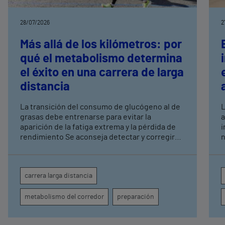
28/07/2026
2
Más allá de los kilómetros: por
qué el metabolismo determina
el éxito en una carrera de larga
distancia
La transición del consumo de glucógeno al de
L
grasas debe entrenarse para evitar la
a
aparición de la fatiga extrema y la pérdida de
i
rendimiento Se aconseja detectar y corregir
n
déficits de hierro o vitamina D y alteraciones
a
tiroideas, que junto a la hidratación
in
insuficiente o un descanso deficiente pueden
F
carrera larga distancia
comprometer la respuesta metabólica del
p
corredor Los hospitales Vithas Valencia Turia,
M
metabolismo del corredor
preparación
Vithas Valencia 9 de Octubre y Vithas Valencia
a
Consuelo colaboran con el Medio Maratón
c
Valencia Trinidad Alfonso Zurich y el Maratón
s