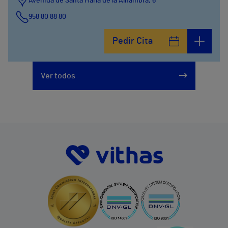
Avenida de Santa María de la Alhambra, 6
958 80 88 80
Pedir Cita
Ver todos