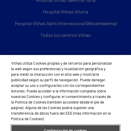
Hospital Vithas Valencia Turia
Hospital Vithas Vitoria
Hospital Vithas Xanit Internacional (Benalmádena)
Todos los centros Vithas
Sobre Vithas
Vithas utiliza Cookies propias y de terceros para personalizar
la web según sus preferencias y localización geográfica y
Quiénes somos
para medir la interacción con el sitio web y mostrarle
publicidad según su perfil de navegación. Puede denegar,
Trabajar en Vithas
aceptar su uso o configurarlas con los correspondientes
botones. Puede acceder a la información completa sobre
Teléfono Cita Médica
nuestras Cookies y configurar el consentimiento a través de
la Política de Cookies (también accesible desde el pie de
Teléfono Atención al Cliente
página). Alguna de las Cookies podría suponer una
transferencia de datos fuera del EEE (más información en la
Política de seguridad y salud en el trabajo
Política de Cookies).
Conoce a Supervita
Configuración de cookies