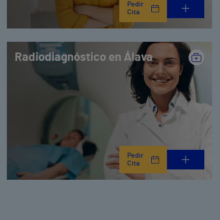
Pedir
Cita
Radiodiagnóstico en Álava
Pedir
Cita