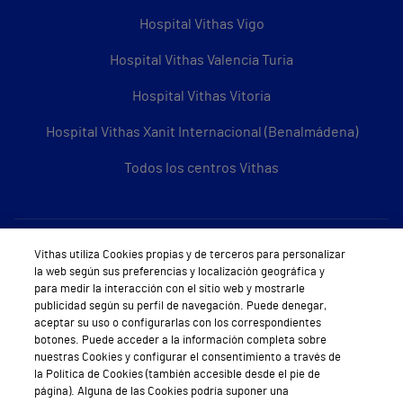
Hospital Vithas Vigo
Hospital Vithas Valencia Turia
Hospital Vithas Vitoria
Hospital Vithas Xanit Internacional (Benalmádena)
Todos los centros Vithas
Sobre Vithas
Vithas utiliza Cookies propias y de terceros para personalizar
la web según sus preferencias y localización geográfica y
Quiénes somos
para medir la interacción con el sitio web y mostrarle
publicidad según su perfil de navegación. Puede denegar,
Trabajar en Vithas
aceptar su uso o configurarlas con los correspondientes
botones. Puede acceder a la información completa sobre
Teléfono Cita Médica
nuestras Cookies y configurar el consentimiento a través de
la Política de Cookies (también accesible desde el pie de
Teléfono Atención al Cliente
página). Alguna de las Cookies podría suponer una