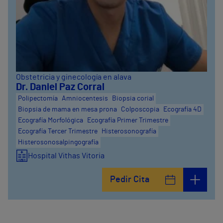
Obstetricia y ginecología en alava
Dr. Daniel Paz Corral
Polipectomía
Amniocentesis
Biopsia corial
Biopsia de mama en mesa prona
Colposcopia
Ecografía 4D
Ecografía Morfológica
Ecografía Primer Trimestre
Ecografía Tercer Trimestre
Histerosonografía
Histerosonosalpingografía
Hospital Vithas Vitoria
Pedir Cita