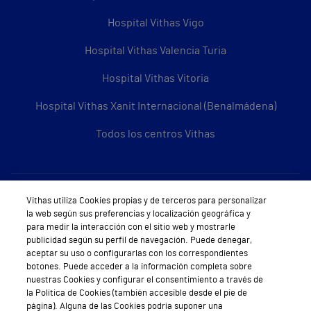
Hospital Vithas Vigo
Hospital Vithas Valencia Turia
Hospital Vithas Vitoria
Hospital Vithas Xanit Internacional (Benalmádena)
Todos los centros Vithas
Sobre Vithas
Vithas utiliza Cookies propias y de terceros para personalizar
la web según sus preferencias y localización geográfica y
Quiénes somos
para medir la interacción con el sitio web y mostrarle
publicidad según su perfil de navegación. Puede denegar,
Trabajar en Vithas
aceptar su uso o configurarlas con los correspondientes
botones. Puede acceder a la información completa sobre
Teléfono Cita Médica
nuestras Cookies y configurar el consentimiento a través de
la Política de Cookies (también accesible desde el pie de
Teléfono Atención al Cliente
página). Alguna de las Cookies podría suponer una