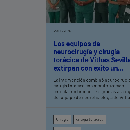
25/06/2026
Los equipos de
neurocirugía y cirugía
torácica de Vithas Sevill
extirpan con éxito un
neurinoma dorsal
La intervención combinó neurocirugía
cirugía torácica con monitorización
medular en tiempo real gracias al apo
del equipo de neurofisiología de Vith
Sevilla Sin intervención, el tumor
comprometía la movilidad de ambas
piernas, el control de esfínteres y la
Cirugía
cirugía torácica
sensibilidad desde la cadera hasta la
región perianal