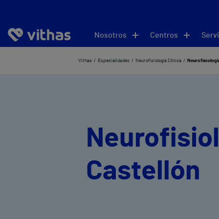
Nosotros
Centros
Servi
Vithas
Especialidades
Neurofisiología Clínica
Neurofisiología
Neurofisiol
Castellón