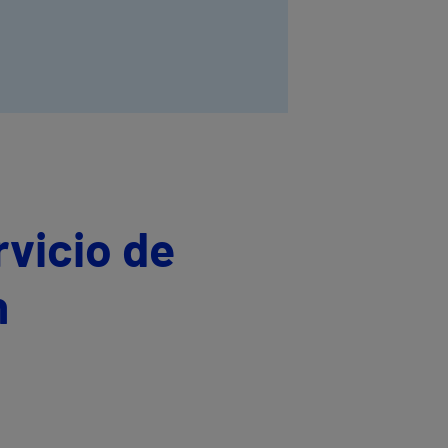
rvicio de
n