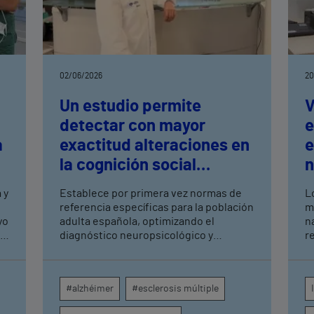
02/06/2026
20
Un estudio permite
V
detectar con mayor
e
a
exactitud alteraciones en
e
la cognición social
n
presentes en el alzhéimer,
t
 y
Establece por primera vez normas de
L
el párkinson o la
n
referencia específicas para la población
m
yo
esclerosis múltiple
adulta española, optimizando el
n
as
diagnóstico neuropsicológico y
r
facilitando intervenciones más
f
tempranas y personalizadas para estas
patologías Los resultados publicados
#alzhéimer
#esclerosis múltiple
en el portal científico ScienceDirect
demuestran que factores como la