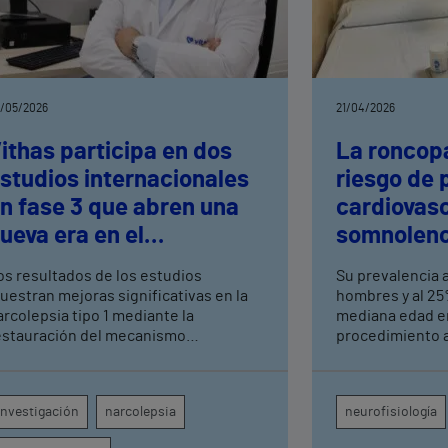
/05/2026
21/04/2026
ithas participa en dos
La roncop
studios internacionales
riesgo de
n fase 3 que abren una
cardiovasc
ueva era en el
somnolenc
ratamiento de la
severa
os resultados de los estudios
Su prevalencia a
arcolepsia tipo 1
uestran mejoras significativas en la
hombres y al 25
arcolepsia tipo 1 mediante la
mediana edad en España 
estauración del mecanismo
procedimiento 
isiopatológico subyacente
seguro disponibl
Valencia 9 de O
despejar progre
Investigación
narcolepsia
neurofisiología
respiratorias al
úvula y tensar e