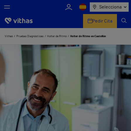
Selecciona
Pedir Cita
Nosotros
Vithas
Pruebas Diagnósticas
Holter de Ritmo
Holter de Ritmo en Castellón
Centros
Servicios de salud
Equipo médico y asistencial
Información útil
Comunicación