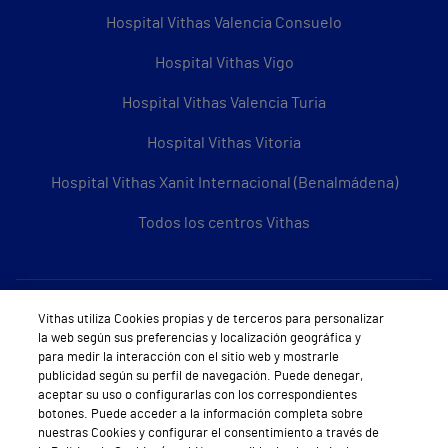
Hospital Vithas Valencia Consuelo
Hospital Vithas Vigo
Hospital Vithas Valencia Turia
Hospital Vithas Vitoria
Hospital Vithas Xanit Internacional (Benalmádena)
Todos los centros Vithas
Sobre Vithas
Vithas utiliza Cookies propias y de terceros para personalizar
la web según sus preferencias y localización geográfica y
Quiénes somos
para medir la interacción con el sitio web y mostrarle
publicidad según su perfil de navegación. Puede denegar,
Trabajar en Vithas
aceptar su uso o configurarlas con los correspondientes
botones. Puede acceder a la información completa sobre
Teléfono Cita Médica
nuestras Cookies y configurar el consentimiento a través de