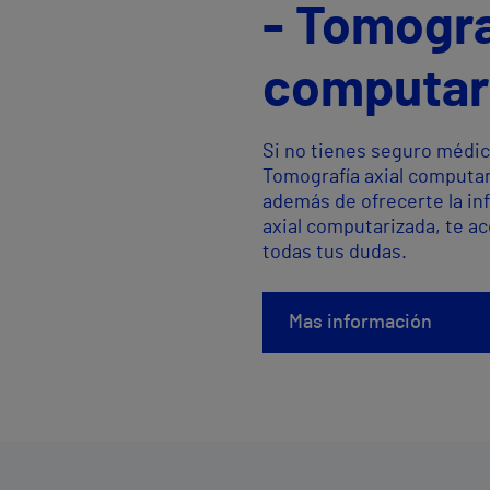
- Tomogra
computari
Si no tienes seguro médic
Tomografía axial computar
además de ofrecerte la in
axial computarizada, te a
todas tus dudas.
Mas información