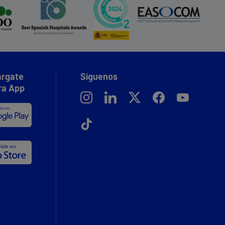
rgate
Síguenos
ra App