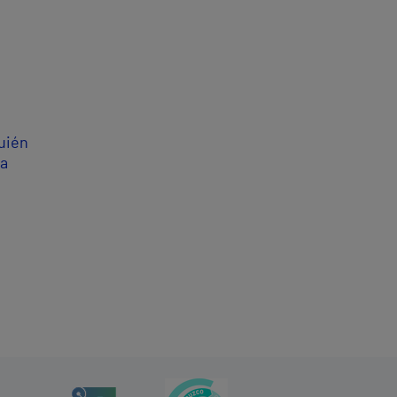
uién
ía