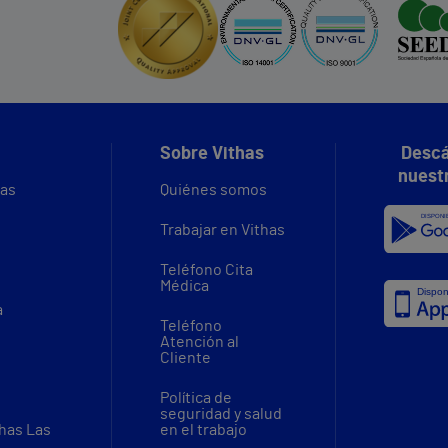
Sobre Vithas
Descá
nuest
vas
Quiénes somos
Trabajar en Vithas
Teléfono Cita
Médica
a
Teléfono
Atención al
Cliente
Política de
seguridad y salud
thas Las
en el trabajo