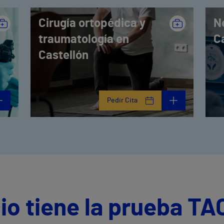
Cirugía ortopédica y
N
traumatología en
C
Castellón
Pedir Cita
io tiene la prueba TA