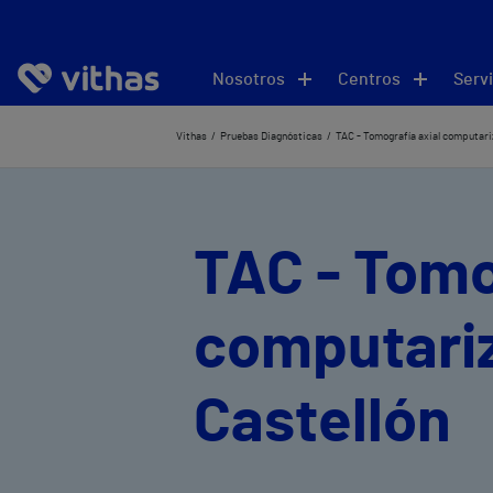
Nosotros
Centros
Servi
Vithas
Pruebas Diagnósticas
TAC - Tomografía axial computar
TAC - Tomo
computari
Castellón