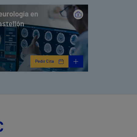
eurología en
astellón
Pedir Cita
C