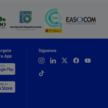
rgate
Síguenos
ra App