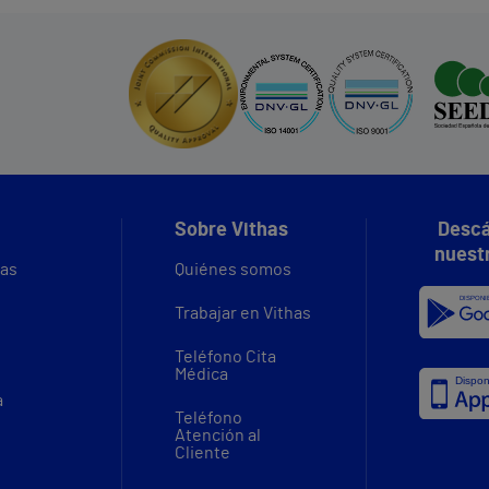
Sobre Vithas
Descá
nuest
vas
Quiénes somos
Trabajar en Vithas
Teléfono Cita
Médica
a
Teléfono
Atención al
Cliente