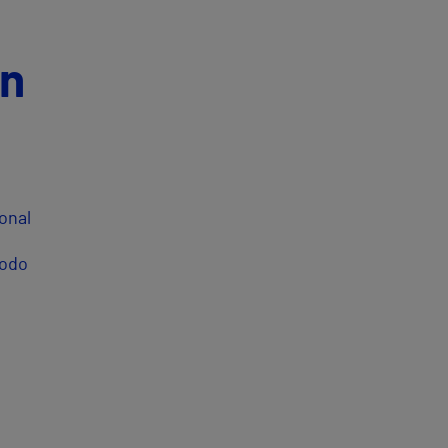
ón
onal
todo