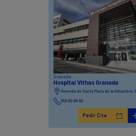
Granada
Hospital Vithas Granada
Avenida de Santa María de la Alhambra, 
958 80 88 80
Pedir Cita