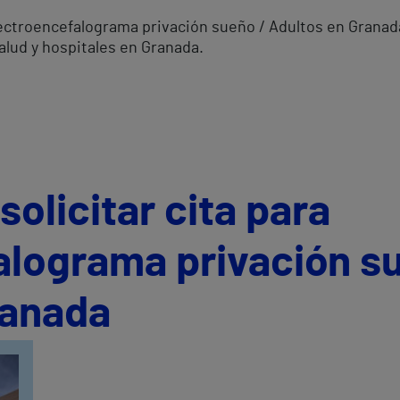
Electroencefalograma privación sueño / Adultos en Grana
alud y hospitales en Granada.
olicitar cita para
alograma privación s
ranada