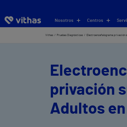
Nosotros
Centros
Servi
Vithas
Pruebas Diagnósticas
Electroencefalograma privación s
Electroen
privación 
Adultos en