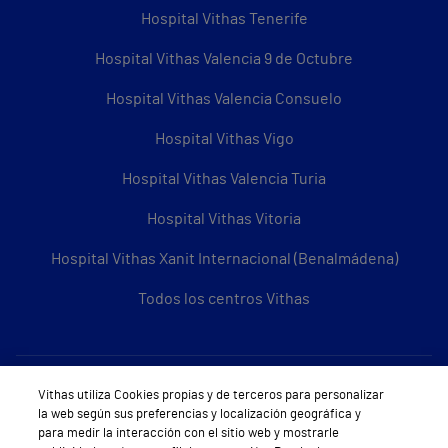
Hospital Vithas Tenerife
Hospital Vithas Valencia 9 de Octubre
Hospital Vithas Valencia Consuelo
Hospital Vithas Vigo
Hospital Vithas Valencia Turia
Hospital Vithas Vitoria
Hospital Vithas Xanit Internacional (Benalmádena)
Todos los centros Vithas
Sobre Vithas
Vithas utiliza Cookies propias y de terceros para personalizar
la web según sus preferencias y localización geográfica y
Quiénes somos
para medir la interacción con el sitio web y mostrarle