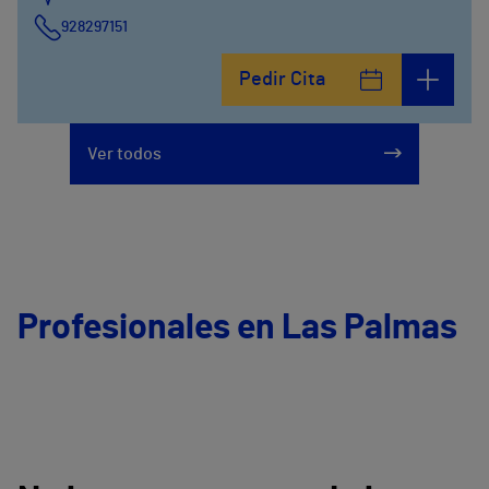
928297151
Calle León y Castillo, 294
Pedir Cita
928297151
Ver todos
Profesionales en Las Palmas