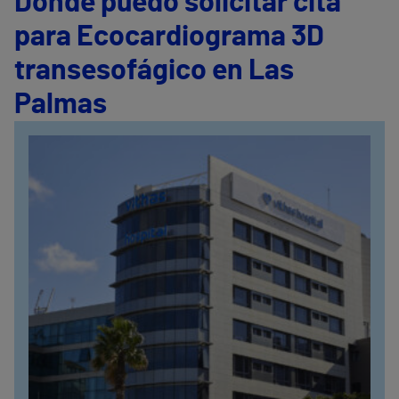
Dónde puedo solicitar cita
para Ecocardiograma 3D
transesofágico en Las
Palmas