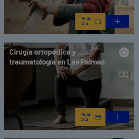
Pedir
Cita
Cirugía ortopédica y
traumatología en Las Palmas
Pedir
Cita