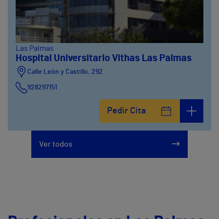
Las Palmas
Hospital Universitario Vithas Las Palmas
Calle León y Castillo, 292
928297151
Calle León y Castillo, 294
Pedir Cita
928297151
Ver todos