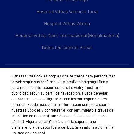
Hospital Vithas Valencia Turia
Hospital Vithas Vitoria
Hospital Vithas Xanit Internacional (Benalmádena)
Todos los centros Vithas
Sobre Vithas
Vithas utiliza Cookies propias y de terceros para personalizar
la web según sus preferencias y localización geográfica y
Quiénes somos
para medir la interacción con el sitio web y mostrarle
publicidad según su perfil de navegación. Puede denegar,
Trabajar en Vithas
aceptar su uso o configurarlas con los correspondientes
botones. Puede acceder a la información completa sobre
Teléfono Cita Médica
nuestras Cookies y configurar el consentimiento a través de
la Política de Cookies (también accesible desde el pie de
Teléfono Atención al Cliente
página). Alguna de las Cookies podría suponer una
transferencia de datos fuera del EEE (más información en la
Política de seguridad y salud en el trabajo
Política de Cookies).