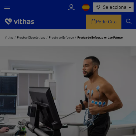
Selecciona
Pedir Cita
Nosotros
Vithas
Pruebas Diagnósticas
Prueba de Esfuerzo
Prueba de Esfuerzo en Las Palmas
Centros
Servicios de salud
Equipo médico y asistencial
Información útil
Comunicación