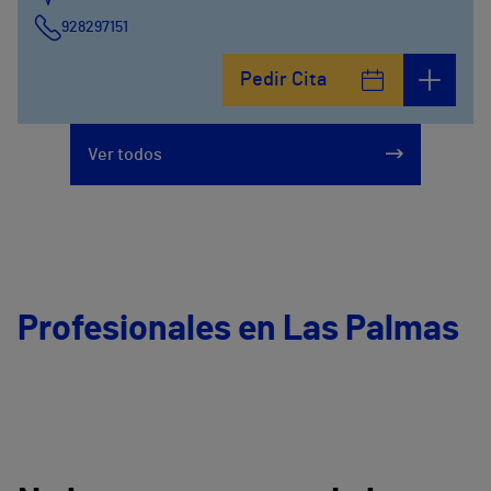
928297151
Calle León y Castillo, 294
Pedir Cita
928297151
Ver todos
Profesionales en Las Palmas