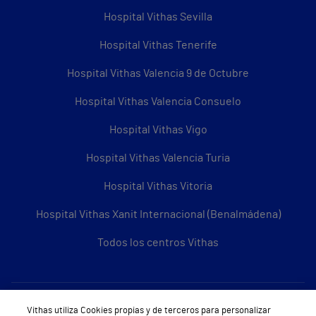
Hospital Vithas Sevilla
Hospital Vithas Tenerife
Hospital Vithas Valencia 9 de Octubre
Hospital Vithas Valencia Consuelo
Hospital Vithas Vigo
Hospital Vithas Valencia Turia
Hospital Vithas Vitoria
Hospital Vithas Xanit Internacional (Benalmádena)
Todos los centros Vithas
Sobre Vithas
Vithas utiliza Cookies propias y de terceros para personalizar