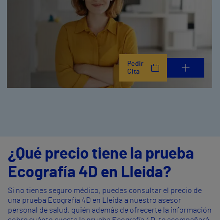
Pedir
Cita
¿Qué precio tiene la prueba
Ecografía 4D en Lleida?
Si no tienes seguro médico, puedes consultar el precio de
una prueba Ecografía 4D en Lleida a nuestro asesor
personal de salud, quién además de ofrecerte la información