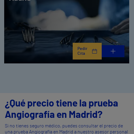
Pedir
Cita
¿Qué precio tiene la prueba
Angiografía en Madrid?
Si no tienes seguro médico, puedes consultar el precio de
una prueba Angiografía en Madrid a nuestro asesor personal