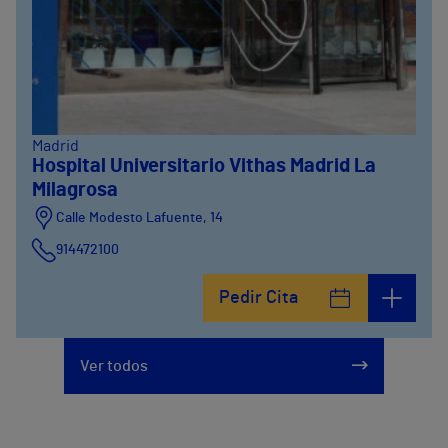
Madrid
Hospital Universitario Vithas Madrid La
Milagrosa
Calle Modesto Lafuente, 14
914472100
Calle Fernández de la Hoz, 45
Pedir Cita
914473400
Ver todos