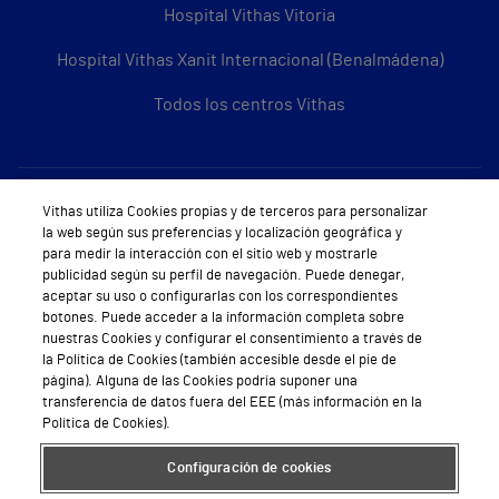
Hospital Vithas Vitoria
Hospital Vithas Xanit Internacional (Benalmádena)
Todos los centros Vithas
Sobre Vithas
Vithas utiliza Cookies propias y de terceros para personalizar
la web según sus preferencias y localización geográfica y
Quiénes somos
para medir la interacción con el sitio web y mostrarle
publicidad según su perfil de navegación. Puede denegar,
Trabajar en Vithas
aceptar su uso o configurarlas con los correspondientes
botones. Puede acceder a la información completa sobre
Teléfono Cita Médica
nuestras Cookies y configurar el consentimiento a través de
la Política de Cookies (también accesible desde el pie de
Teléfono Atención al Cliente
página). Alguna de las Cookies podría suponer una
transferencia de datos fuera del EEE (más información en la
Política de seguridad y salud en el trabajo
Política de Cookies).
Conoce a Supervita
Configuración de cookies