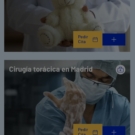
Pedir
Cita
Cirugía torácica en Madrid
Pedir
Cita