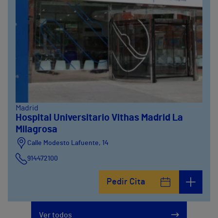
Madrid
Hospital Universitario Vithas Madrid La
Milagrosa
Calle Modesto Lafuente, 14
914472100
Calle Fernández de la Hoz, 45
Pedir Cita
914473400
Ver todos