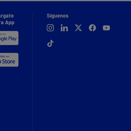
rgate
Síguenos
ra App