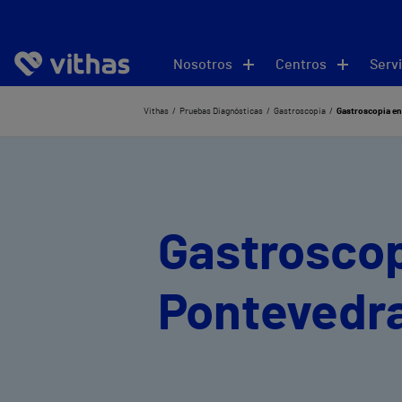
Nosotros
Centros
Servi
Vithas
Pruebas Diagnósticas
Gastroscopia
Gastroscopia en
Gastroscop
Pontevedr