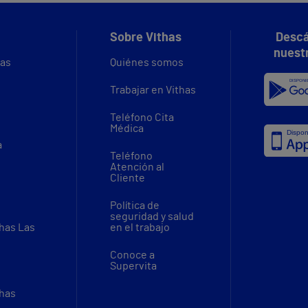
Sobre Vithas
Descá
nuest
vas
Quiénes somos
Trabajar en Vithas
Teléfono Cita
Médica
a
Teléfono
Atención al
Cliente
Política de
seguridad y salud
thas Las
en el trabajo
Conoce a
Supervita
thas