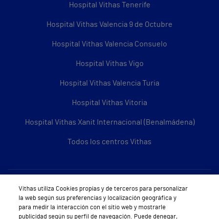
Hospital Vithas Tenerife
Hospital Vithas Valencia 9 de Octubre
Hospital Vithas Valencia Consuelo
Hospital Vithas Vigo
Hospital Vithas Valencia Turia
Hospital Vithas Vitoria
Hospital Vithas Xanit Internacional (Benalmádena)
Todos los centros Vithas
Sobre Vithas
Vithas utiliza Cookies propias y de terceros para personalizar
la web según sus preferencias y localización geográfica y
Quiénes somos
para medir la interacción con el sitio web y mostrarle
publicidad según su perfil de navegación. Puede denegar,