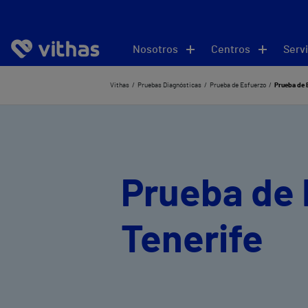
Nosotros
Centros
Servi
Vithas
Pruebas Diagnósticas
Prueba de Esfuerzo
Prueba de 
Prueba de 
Tenerife