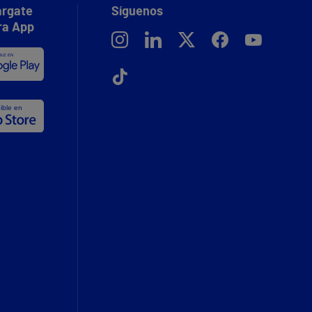
rgate
Síguenos
ra App