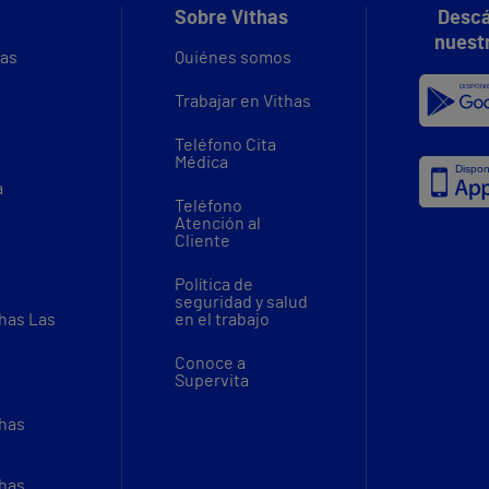
Sobre Vithas
Descá
nuest
vas
Quiénes somos
Trabajar en Vithas
Teléfono Cita
Médica
a
Teléfono
Atención al
Cliente
Política de
seguridad y salud
thas Las
en el trabajo
Conoce a
Supervita
thas
thas