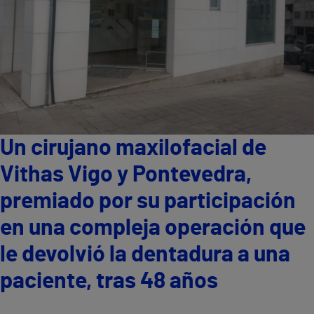
Un cirujano maxilofacial de
Vithas Vigo y Pontevedra,
premiado por su participación
en una compleja operación que
le devolvió la dentadura a una
paciente, tras 48 años