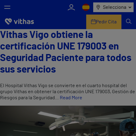
Selecciona
Pedir Cita
Vithas Vigo obtiene la
Nosotros
certificación UNE 179003 en
Centros
Seguridad Paciente para todos
Servicios de salud
sus servicios
Equipo médico y asistencial
El Hospital Vithas Vigo se convierte en el cuarto hospital del
grupo Vithas en obtener la certificación UNE 179003, Gestión de
Información útil
Riesgos para la Seguridad…
Read More
Comunicación