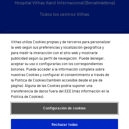
Hospital Vithas Xanit Internacional (Benalmádena)
Todos los centros Vithas
Sobre Vithas
Vithas utiliza Cookies propias y de terceros para personalizar
la web según sus preferencias y localización geográfica y
Quiénes somos
para medir la interacción con el sitio web y mostrarle
publicidad según su perfil de navegación. Puede denegar,
Trabajar en Vithas
aceptar su uso o configurarlas con los correspondientes
botones. Puede acceder a la información completa sobre
Teléfono Cita Médica
nuestras Cookies y configurar el consentimiento a través de
la Política de Cookies (también accesible desde el pie de
Teléfono Atención al Cliente
página). Alguna de las Cookies podría suponer una
transferencia de datos fuera del EEE (más información en la
Política de seguridad y salud en el trabajo
Política de Cookies).
Conoce a Supervita
Configuración de cookies
Rechazar todas