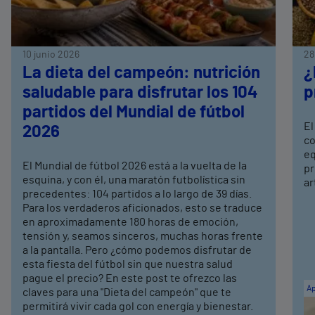
10 junio 2026
28
La dieta del campeón: nutrición
¿
saludable para disfrutar los 104
p
partidos del Mundial de fútbol
El
2026
co
eq
El Mundial de fútbol 2026 está a la vuelta de la
pr
esquina, y con él, una maratón futbolística sin
ar
precedentes: 104 partidos a lo largo de 39 días.
Para los verdaderos aficionados, esto se traduce
en aproximadamente 180 horas de emoción,
tensión y, seamos sinceros, muchas horas frente
a la pantalla. Pero ¿cómo podemos disfrutar de
esta fiesta del fútbol sin que nuestra salud
pague el precio? En este post te ofrezco las
Ap
claves para una "Dieta del campeón" que te
permitirá vivir cada gol con energía y bienestar.