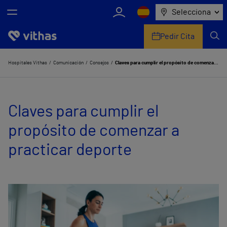
Selecciona
Pedir Cita
Nosotros
Hospitales Vithas
Comunicación
Consejos
Claves para cumplir el propósito de comenzar a practicar deporte
Centros
Claves para cumplir el
Servicios de salud
propósito de comenzar a
Equipo médico y asistencial
practicar deporte
Información útil
Comunicación