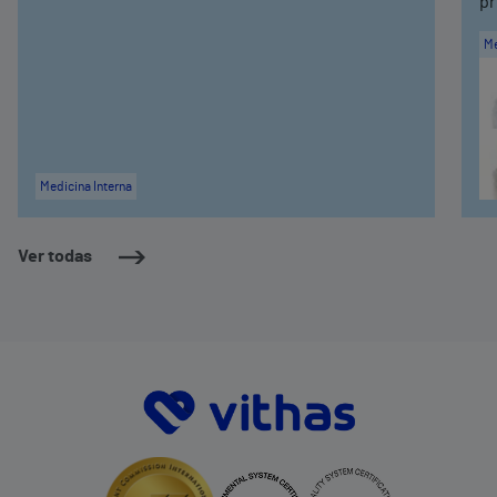
pr
Me
Medicina Interna
Ver todas