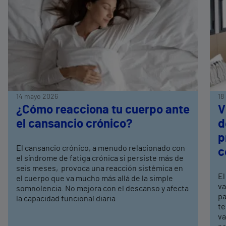
14 mayo 2026
18
¿Cómo reacciona tu cuerpo ante
V
el cansancio crónico?
d
p
El cansancio crónico, a menudo relacionado con
c
el síndrome de fatiga crónica si persiste más de
seis meses, provoca una reacción sistémica en
El
el cuerpo que va mucho más allá de la simple
va
somnolencia. No mejora con el descanso y afecta
pa
la capacidad funcional diaria
te
va