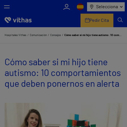
Selecciona
Pedir Cita
Nosotros
Hospitales Vithas
Comunicación
Consejos
Cómo saber si mi hijo tiene autismo: 10 comportamientos que deben ponernos en alerta
Centros
Cómo saber si mi hijo tiene
Servicios de salud
autismo: 10 comportamientos
Equipo médico y asistencial
que deben ponernos en alerta
Información útil
Comunicación