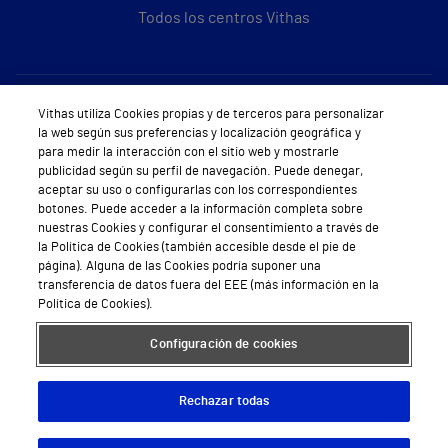
Todos los centros Vithas
Sobre Vithas
Vithas utiliza Cookies propias y de terceros para personalizar
la web según sus preferencias y localización geográfica y
Quiénes somos
para medir la interacción con el sitio web y mostrarle
publicidad según su perfil de navegación. Puede denegar,
Trabajar en Vithas
aceptar su uso o configurarlas con los correspondientes
botones. Puede acceder a la información completa sobre
Teléfono Cita Médica
nuestras Cookies y configurar el consentimiento a través de
la Política de Cookies (también accesible desde el pie de
Teléfono Atención al Cliente
página). Alguna de las Cookies podría suponer una
transferencia de datos fuera del EEE (más información en la
Política de seguridad y salud en el trabajo
Política de Cookies).
Conoce a Supervita
Configuración de cookies
Rechazar todas
Aviso Legal
Política de cookies
Política de privacidad
Mapa web
Protección de datos