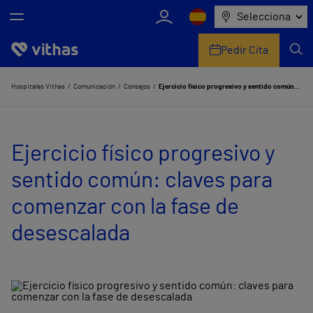
Selecciona
Pedir Cita
Nosotros
Hospitales Vithas
Comunicación
Consejos
Ejercicio físico progresivo y sentido común: claves para comenzar con la fase de desescalada
Centros
Ejercicio físico progresivo y
Servicios de salud
sentido común: claves para
Equipo médico y asistencial
comenzar con la fase de
Información útil
desescalada
Comunicación