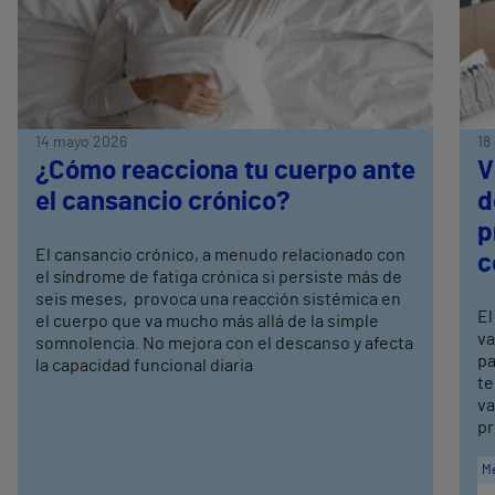
14 mayo 2026
18
¿Cómo reacciona tu cuerpo ante
V
el cansancio crónico?
d
p
El cansancio crónico, a menudo relacionado con
c
el síndrome de fatiga crónica si persiste más de
seis meses, provoca una reacción sistémica en
El
el cuerpo que va mucho más allá de la simple
va
somnolencia. No mejora con el descanso y afecta
pa
la capacidad funcional diaria
te
va
pr
Me