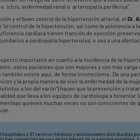
o, ictus, enfermedad renal o arteriopatia periférica”.
ción y el buen control de la hipertensión arterial, el
Dr. 
 “el control de la hipertensión, así como la asistencia a la
ficiencia cardiaca tienen fracción de eyección preservad
undarios a cardiopatía hipertensiva, o sea a una afectac
 aspecto importante en cuanto a la incidencia de la hipert
omo, estos pacientes que son mayores y con más carga 
o también existe aquí, de forma inconsciente. De una par
nicos y la propia manera de vivir la enfermedad de la muj
stintos a los del varón”) hacen que la prevención y tra
alidad que lleva a los equipos de cardiología a fomentar 
 femeninas quienes muchas veces no son conscientes de q
uye.
 hospitales y 37 centros médicos y asistenciales distribuidos por
o han convertido en uno de los líderes de la sanidad española. A