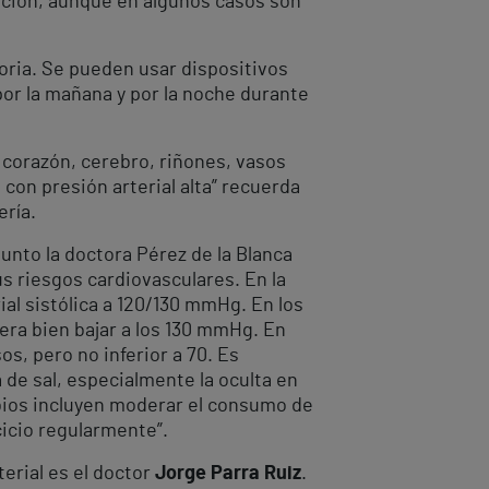
ición, aunque en algunos casos son
oria. Se pueden usar dispositivos
por la mañana y por la noche durante
corazón, cerebro, riñones, vasos
con presión arterial alta” recuerda
ería.
unto la doctora Pérez de la Blanca
sus riesgos cardiovasculares. En la
ial sistólica a 120/130 mmHg. En los
era bien bajar a los 130 mmHg. En
s, pero no inferior a 70. Es
a de sal, especialmente la oculta en
mbios incluyen moderar el consumo de
cicio regularmente”.
terial es el doctor
Jorge Parra Ruiz
.