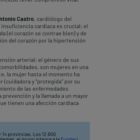
Antonio Castro
, cardiólogo del
 insuficiencia cardiaca es crucial; el
a (el corazón se contrae bien) y de
ión del corazón por la hipertensión
ensión arterial: el género de sus
comorbilidades, son mujeres en una
te, la mujer hasta el momento ha
er (cuidadora y “protegida” por su
tamiento de las enfermedades
la prevención y la llamada a un mayor
ue tienen una afección cardiaca
 14 provincias. Los 12.600
demás, el grupo integra a la
Fundaci