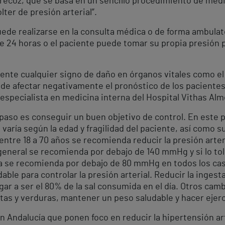
recoz, que se basa en un sencillo procedimiento de med
ter de presión arterial”.
uede realizarse en la consulta médica o de forma ambulat
te 24 horas o el paciente puede tomar su propia presión 
nte cualquier signo de daño en órganos vitales como el 
de afectar negativamente el pronóstico de los pacientes 
 especialista en medicina interna del Hospital Vithas Alm
paso es conseguir un buen objetivo de control. En este p
l varía según la edad y fragilidad del paciente, así como 
ntre 18 a 70 años se recomienda reducir la presión arter
general se recomienda por debajo de 140 mmHg y si lo tol
ica se recomienda por debajo de 80 mmHg en todos los caso
udable para controlar la presión arterial. Reducir la ingest
ar a ser el 80% de la sal consumida en el día. Otros ca
tas y verduras, mantener un peso saludable y hacer ejer
en Andalucía que ponen foco en reducir la hipertensión ar