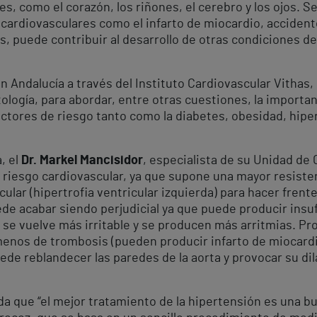
s, como el corazón, los riñones, el cerebro y los ojos. S
cardiovasculares como el infarto de miocardio, accident
 puede contribuir al desarrollo de otras condiciones de 
n Andalucía a través del Instituto Cardiovascular Vithas,
tología, para abordar, entre otras cuestiones, la importa
actores de riesgo tanto como la diabetes, obesidad, hip
, el
Dr. Markel Mancisidor
, especialista de su Unidad de C
e riesgo cardiovascular, ya que supone una mayor resisten
r (hipertrofia ventricular izquierda) para hacer frent
e acabar siendo perjudicial ya que puede producir insuf
se vuelve más irritable y se producen más arritmias. Pro
ómenos de trombosis (pueden producir infarto de miocardio
uede reblandecer las paredes de la aorta y provocar su di
da que “el mejor tratamiento de la hipertensión es una bu