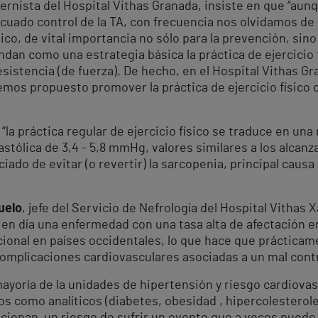
 internista del Hospital Vithas Granada, insiste en que “a
cuado control de la TA, con frecuencia nos olvidamos de 
físico, de vital importancia no sólo para la prevención, si
ndan como una estrategia básica la práctica de ejercicio f
sistencia (de fuerza). De hecho, en el Hospital Vithas G
emos propuesto promover la práctica de ejercicio físico
“la práctica regular de ejercicio físico se traduce en una
iastólica de 3,4 - 5,8 mmHg, valores similares a los alca
iado de evitar (o revertir) la sarcopenia, principal causa
uelo
, jefe del Servicio de Nefrología del Hospital Vithas X
 en día una enfermedad con una tasa alta de afectación e
onal en países occidentales, lo que hace que prácticamen
complicaciones cardiovasculares asociadas a un mal contr
mayoría de la unidades de hipertensión y riesgo cardiova
icos como analíticos (diabetes, obesidad , hipercolester
dicionan un riesgo de sufrir un evento que a veces puede