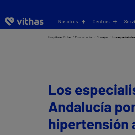
Nosotros
Centros
Servi
Hospitales Vithas
Comunicación
Consejos
Los especialistas 
Los especiali
Andalucía pon
hipertensión a