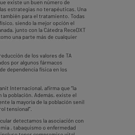
unque existe un buen número de
las estrategias no terapéuticas. Una
no también para el tratamiento. Todas
ísico, siendo la mejor opción el
ranada, junto con la Cátedra ReceDXT
 como una parte más de cualquier
 reducción de los valores de TA
nzados por algunos fármacos
 de dependencia física en los
anit Internacional, afirma que “la
n la población. Además, existe el
te la mayoría de la población senil
ol tensional”.
scular detectamos la asociación con
olemia , tabaquismo o enfermedad
 incluso tener compromiso vital,