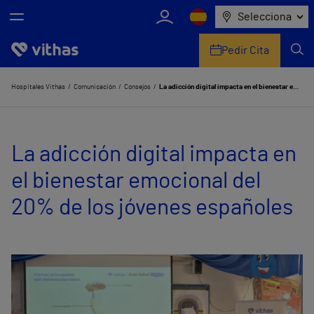
Selecciona
Pedir Cita
Nosotros
Hospitales Vithas
Comunicación
Consejos
La adicción digital impacta en el bienestar emocional del 20% de los jóvenes españoles
Centros
La adicción digital impacta en
Servicios de salud
el bienestar emocional del
Equipo médico y asistencial
20% de los jóvenes españoles
Información útil
Comunicación