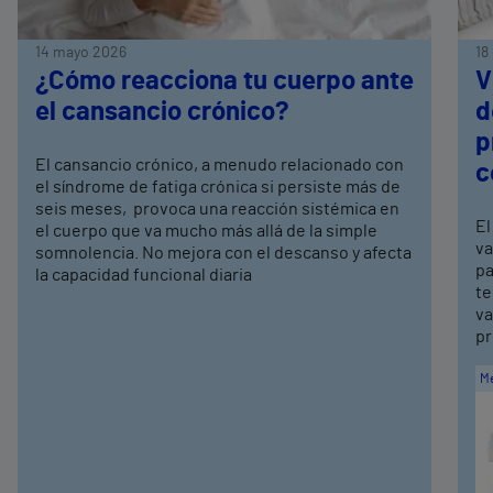
14 mayo 2026
18
¿Cómo reacciona tu cuerpo ante
V
el cansancio crónico?
d
p
El cansancio crónico, a menudo relacionado con
c
el síndrome de fatiga crónica si persiste más de
seis meses, provoca una reacción sistémica en
El
el cuerpo que va mucho más allá de la simple
va
somnolencia. No mejora con el descanso y afecta
pa
la capacidad funcional diaria
te
va
pr
Me