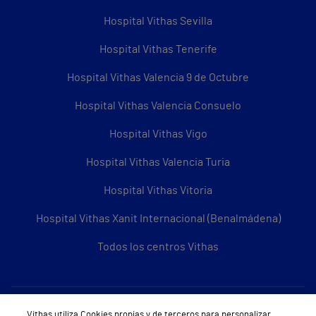
Hospital Vithas Sevilla
Hospital Vithas Tenerife
Hospital Vithas Valencia 9 de Octubre
Hospital Vithas Valencia Consuelo
Hospital Vithas Vigo
Hospital Vithas Valencia Turia
Hospital Vithas Vitoria
Hospital Vithas Xanit Internacional (Benalmádena)
Todos los centros Vithas
Sobre Vithas
Vithas utiliza Cookies propias y de terceros para personalizar