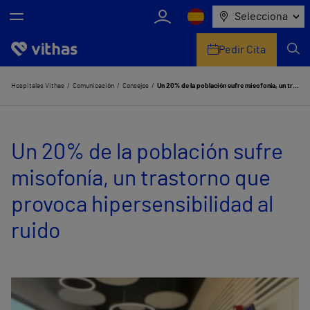
Selecciona
Pedir Cita
Nosotros
Hospitales Vithas
Comunicación
Consejos
Un 20% de la población sufre misofonía, un trastorno que provoca hipersensibilidad al ruido
Centros
Un 20% de la población sufre
Servicios de salud
misofonía, un trastorno que
Equipo médico y asistencial
provoca hipersensibilidad al
Información útil
ruido
Comunicación