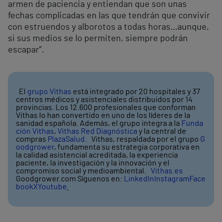
armen de paciencia y entiendan que son unas
fechas complicadas en las que tendrán que convivir
con estruendos y alborotos a todas horas…aunque,
si sus medios se lo permiten, siempre podrán
escapar”.
El
grupo Vithas
está integrado por 20 hospitales y 37
centros médicos y asistenciales distribuidos por 14
provincias. Los 12.600 profesionales que conforman
Vithas lo han convertido en uno de los líderes de la
sanidad española. Además, el grupo integra a la
Funda
ción Vithas
,
Vithas Red Diagnóstica
y la central de
compras
PlazaSalud
. Vithas, respaldada por el grupo
G
oodgrower
, fundamenta su estrategia corporativa en
la calidad asistencial acreditada, la experiencia
paciente, la investigación y la innovación y el
compromiso social y medioambiental.
Vithas.es
Goodgrower.com Síguenos en:
LinkedIn
Instagram
Face
book
X
Youtube