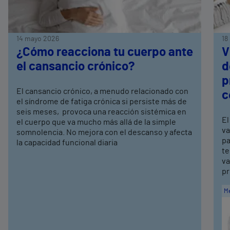
14 mayo 2026
18
¿Cómo reacciona tu cuerpo ante
V
el cansancio crónico?
d
p
El cansancio crónico, a menudo relacionado con
c
el síndrome de fatiga crónica si persiste más de
seis meses, provoca una reacción sistémica en
El
el cuerpo que va mucho más allá de la simple
va
somnolencia. No mejora con el descanso y afecta
pa
la capacidad funcional diaria
te
va
pr
Me