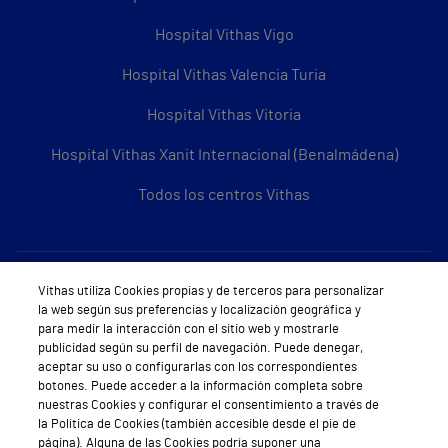
Hospital Vithas Vigo
Hospital Vithas Valencia Turia
Hospital Vithas Vitoria
Hospital Vithas Xanit Internacional (Benalmádena)
Todos los centros Vithas
Sobre Vithas
Vithas utiliza Cookies propias y de terceros para personalizar
la web según sus preferencias y localización geográfica y
Quiénes somos
para medir la interacción con el sitio web y mostrarle
publicidad según su perfil de navegación. Puede denegar,
Trabajar en Vithas
aceptar su uso o configurarlas con los correspondientes
botones. Puede acceder a la información completa sobre
Teléfono Cita Médica
nuestras Cookies y configurar el consentimiento a través de
la Política de Cookies (también accesible desde el pie de
Teléfono Atención al Cliente
página). Alguna de las Cookies podría suponer una