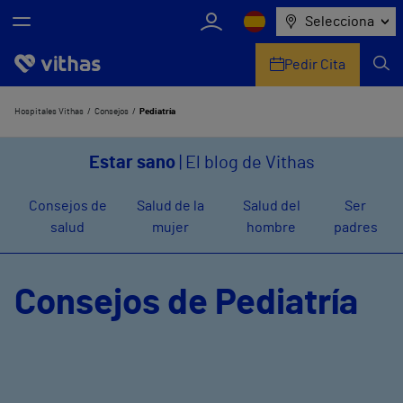
Selecciona
Pedir Cita
Nosotros
Hospitales Vithas
Consejos
Pediatría
Centros
Estar sano
| El blog de Vithas
Servicios de salud
Consejos de
Salud de la
Salud del
Ser
salud
mujer
hombre
padres
Equipo médico y asistencial
Información útil
Consejos de Pediatría
Comunicación