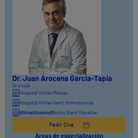
Dr. Juan Arocena García-Tapia
Urología
Hospital Vithas Málaga
Hospital Vithas Xanit Internacional
(Benalmádena)
Vithas Centro Médico Xanit Gibraltar
Pedir Cita
Áreas de especialización