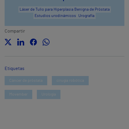
Láser de Tulio para Hiperplasia Benigna de Próstata
Estudios urodinámicos
Urografía
Compartir
Etiquetas
Cáncer de próstata
cirugía robótica
Movember
Urología