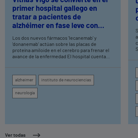
primer hospital gallego en
tratar a pacientes de
alzhéimer en fase leve con
S
terapias antiamiloide
a
Los dos nuevos fármacos 'lecanemab' y
c
'donanemab' actúan sobre las placas de
S
proteína amiloide en el cerebro para frenar el
avance de la enfermedad El hospital cuenta
con cuatro neurólogos y tecnología de
diagnóstico por imagen para el exhaustivo
seguimiento clínico de cada paciente
alzheimer
instituto de neurociencias
neurología
Ver todas