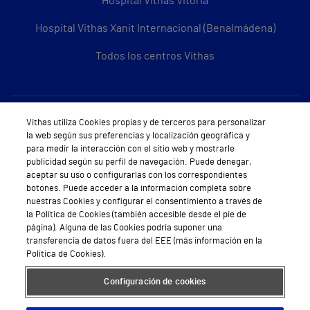
Hospital Vithas Vitoria
Hospital Vithas Xanit Internacional (Benalmádena)
Todos los centros Vithas
Sobre Vithas
Vithas utiliza Cookies propias y de terceros para personalizar
la web según sus preferencias y localización geográfica y
Quiénes somos
para medir la interacción con el sitio web y mostrarle
publicidad según su perfil de navegación. Puede denegar,
Trabajar en Vithas
aceptar su uso o configurarlas con los correspondientes
botones. Puede acceder a la información completa sobre
Teléfono Cita Médica
nuestras Cookies y configurar el consentimiento a través de
la Política de Cookies (también accesible desde el pie de
Teléfono Atención al Cliente
página). Alguna de las Cookies podría suponer una
transferencia de datos fuera del EEE (más información en la
Política de seguridad y salud en el trabajo
Política de Cookies).
Conoce a Supervita
Configuración de cookies