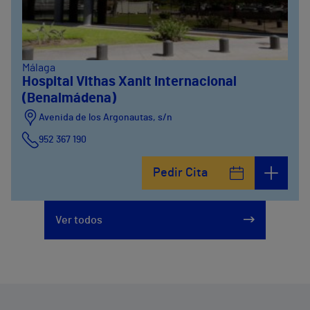
Málaga
Hospital Vithas Xanit Internacional
(Benalmádena)
Avenida de los Argonautas, s/n
952 367 190
Avenida del Cosmo , 4
Pedir Cita
952 56 19 51
Ver todos