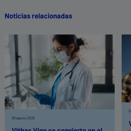
Noticias relacionadas
0
06 agosto 2026
Vithas Vigo se convierte en el