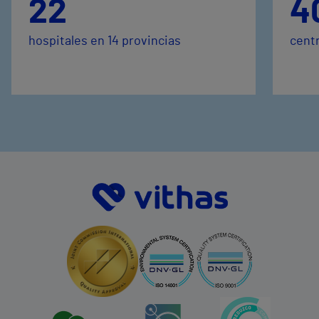
22
4
hospitales en 14 provincias
centr