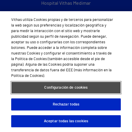
Hospital Vithas Medimar
Hospital Vithas Sevilla
Vithas utiliza Cookies propias y de terceros para personalizar
la web según sus preferencias y localización geográfica y
Hospital Vithas Tenerife
para medir la interacción con el sitio web y mostrarle
publicidad según su perfil de navegación. Puede denegar,
Hospital Vithas Valencia 9 de Octubre
aceptar su uso o configurarlas con los correspondientes
botones. Puede acceder a la información completa sobre
Hospital Vithas Valencia Consuelo
nuestras Cookies y configurar el consentimiento a través de
la Política de Cookies (también accesible desde el pie de
Hospital Vithas Vigo
página). Alguna de las Cookies podría suponer una
transferencia de datos fuera del EEE (más información en la
Hospital Vithas Valencia Turia
Política de Cookies).
Hospital Vithas Vitoria
Configuración de cookies
Hospital Vithas Xanit Internacional (Benalmádena)
Rechazar todas
Todos los centros Vithas
Aceptar todas las cookies
Descargar App
Pedir cita