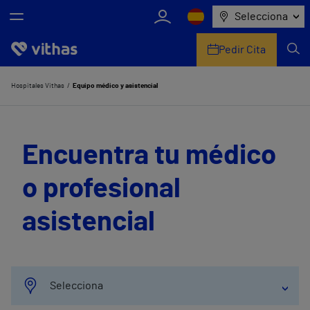
Selecciona
Pedir Cita
Nosotros
Hospitales Vithas
Equipo médico y asistencial
Centros
Encuentra tu médico
Servicios de salud
o profesional
Equipo médico y asistencial
asistencial
Información útil
Comunicación
Selecciona