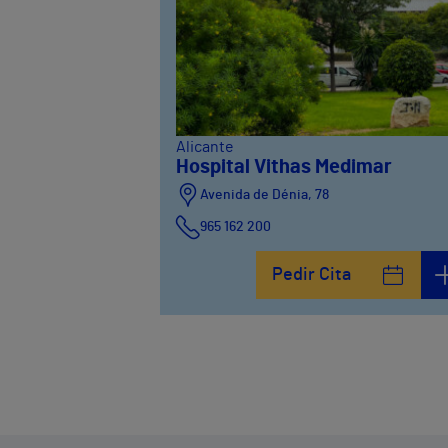
Alicante
Hospital Vithas Medimar
Avenida de Dénia, 78
965 162 200
Calle Padre Arrupe, 20
Pedir Cita
965 162 200