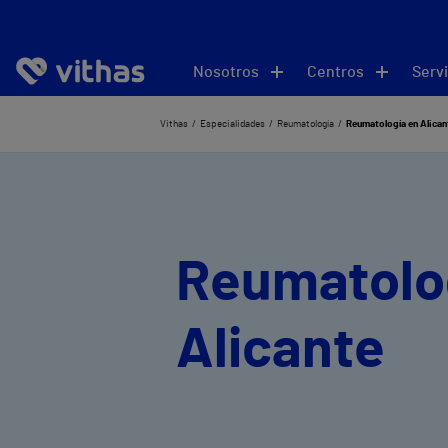
Nosotros
Centros
Servi
Vithas
Especialidades
Reumatología
Reumatología en Alican
Reumatolo
Alicante