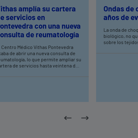
ithas amplía su cartera
Ondas de 
e servicios en
años de ev
ontevedra con una nueva
La onda de choq
onsulta de reumatología
biológico, no qu
sobre los tejido
l Centro Médico Vithas Pontevedra
caba de abrir una nueva consulta de
eumatología, lo que permite ampliar su
artera de servicios hasta veintena de
specialidades médicas y
sistenciales. Al frente de esta nueva
onsulta, que empezará a atender
acientes el próximo día 6 de mayo,
stará la Dra. María Caeiro Aguado.