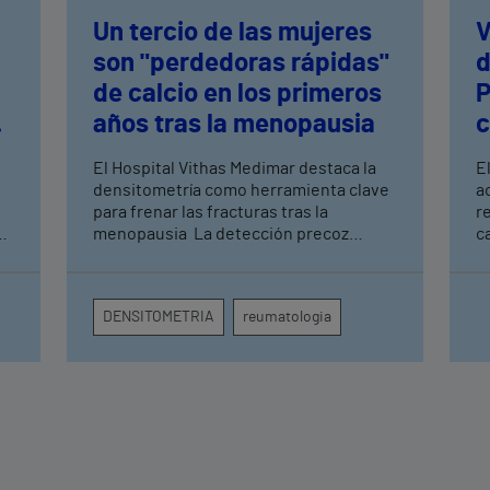
Un tercio de las mujeres
V
son "perdedoras rápidas"
d
de calcio en los primeros
P
años tras la menopausia
c
El Hospital Vithas Medimar destaca la
E
densitometría como herramienta clave
a
para frenar las fracturas tras la
r
as
menopausia La detección precoz
c
mediante esta prueba permite aplicar
e
tratamientos preventivos antes de que
a
aparezca la primera fractura vertebral o
c
DENSITOMETRIA
reumatologia
de cadera
p
e