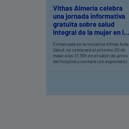
Vithas Almería celebra
una jornada informativa
gratuita sobre salud
integral de la mujer en la
transición hacia la
Enmarcada en la iniciativa Vithas Aula
menopausia
Salud, se celebrará el próximo 20 de
mayo a las 17:30h en el salón de actos
del hospital y contará con especialist
de distintas áreas médicas para
abordar los principales cambios
asociados a la menopausia