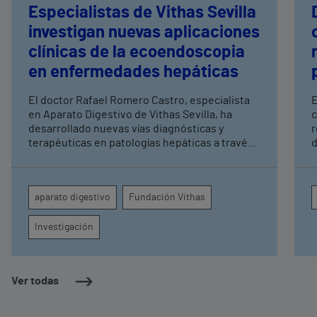
Especialistas de Vithas Sevilla
investigan nuevas aplicaciones
clínicas de la ecoendoscopia
en enfermedades hepáticas
El doctor Rafael Romero Castro, especialista
E
en Aparato Digestivo de Vithas Sevilla, ha
c
desarrollado nuevas vías diagnósticas y
r
terapéuticas en patologías hepáticas a través
d
de la endoscopia avanzada y la investigación
e
clínica Su última publicación en Endoscopy
p
refuerza el papel de la endohepatología, que
y
aparato digestivo
Fundación Vithas
reúne diversos procedimientos endoscópicos
t
avanzados aplicados a los pacientes con
Investigación
enfermedades hepáticas
Ver todas