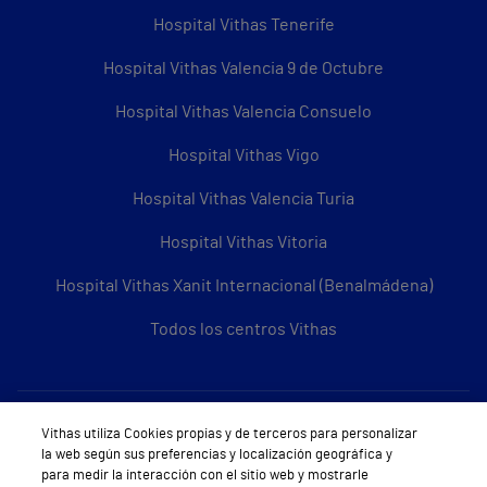
Hospital Vithas Tenerife
Hospital Vithas Valencia 9 de Octubre
Hospital Vithas Valencia Consuelo
Hospital Vithas Vigo
Hospital Vithas Valencia Turia
Hospital Vithas Vitoria
Hospital Vithas Xanit Internacional (Benalmádena)
Todos los centros Vithas
Sobre Vithas
Vithas utiliza Cookies propias y de terceros para personalizar
la web según sus preferencias y localización geográfica y
Quiénes somos
para medir la interacción con el sitio web y mostrarle