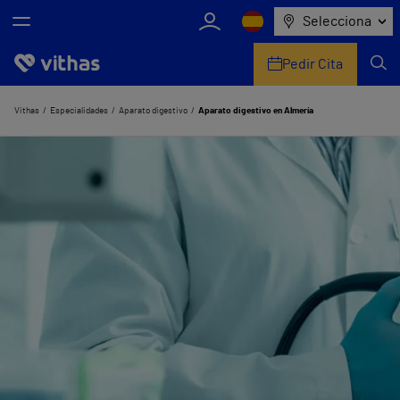
Selecciona
Pedir Cita
Nosotros
Vithas
Especialidades
Aparato digestivo
Aparato digestivo en Almería
Centros
Servicios de salud
Equipo médico y asistencial
Información útil
Comunicación