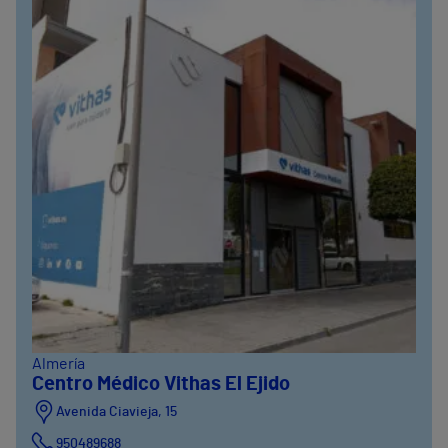
Almería
Centro Médico Vithas El Ejido
Avenida Ciavieja, 15
950489688