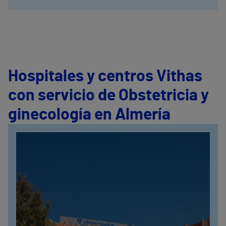
Hospitales y centros Vithas
con servicio de Obstetricia y
ginecología en Almería