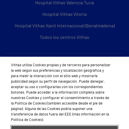
Hospital Vithas Valencia Turia
Hospital Vithas Vitoria
Hospital Vithas Xanit Internacional (Benalmádena)
Todos los centros Vithas
Sobre Vithas
Vithas utiliza Cookies propias y de terceros para personalizar
la web según sus preferencias y localización geográfica y
Quiénes somos
para medir la interacción con el sitio web y mostrarle
publicidad según su perfil de navegación. Puede denegar,
Trabajar en Vithas
aceptar su uso o configurarlas con los correspondientes
botones. Puede acceder a la información completa sobre
Teléfono Cita Médica
nuestras Cookies y configurar el consentimiento a través de
la Política de Cookies (también accesible desde el pie de
Teléfono Atención al Cliente
página). Alguna de las Cookies podría suponer una
transferencia de datos fuera del EEE (más información en la
Política de seguridad y salud en el trabajo
Política de Cookies).