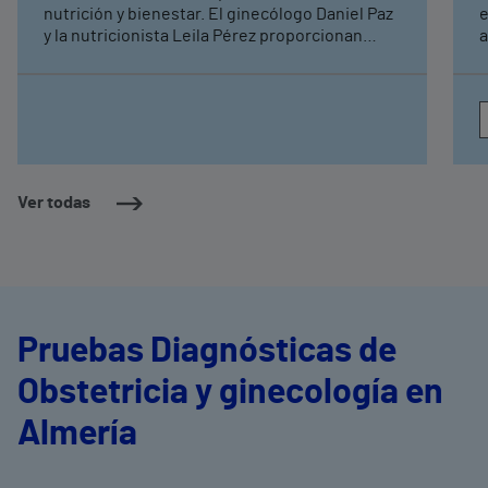
nutrición y bienestar. El ginecólogo Daniel Paz
e
y la nutricionista Leila Pérez proporcionan
a
unas pautas para que las mujeres afronten
esta etapa de su vida con mejor calidad
Ver todas
Pruebas Diagnósticas de
Obstetricia y ginecología en
Almería