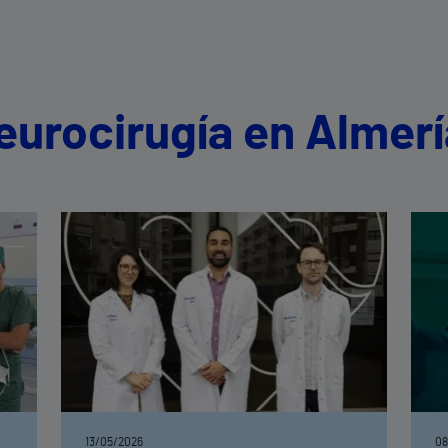
eurocirugía en Almerí
13/05/2026
08