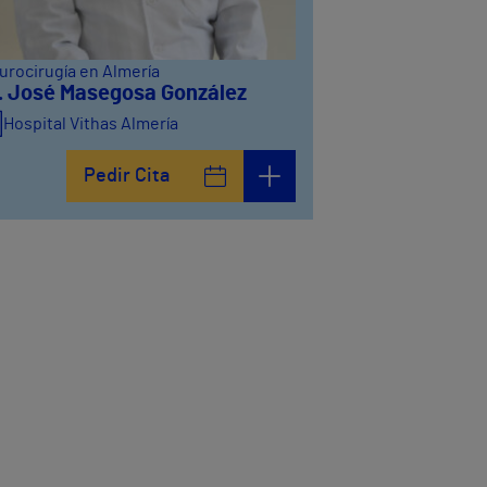
urocirugía en Almería
. José Masegosa González
Hospital Vithas Almería
Pedir Cita