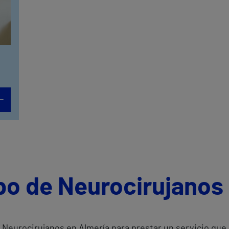
po de Neurocirujanos
Neurocirujanos en Almería para prestar un servicio que 