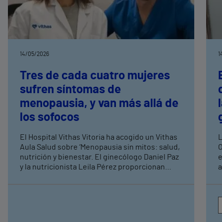
14/05/2026
1
Tres de cada cuatro mujeres
sufren síntomas de
menopausia, y van más allá de
los sofocos
El Hospital Vithas Vitoria ha acogido un Vithas
L
Aula Salud sobre ‘Menopausia sin mitos: salud,
O
nutrición y bienestar. El ginecólogo Daniel Paz
e
y la nutricionista Leila Pérez proporcionan
a
unas pautas para que las mujeres afronten
esta etapa de su vida con mejor calidad