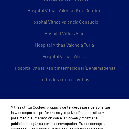
Hospital Vithas Valencia 9 de Octubre
Hospital Vithas Valencia Consuelo
Hospital Vithas Vigo
Hospital Vithas Valencia Turia
Hospital Vithas Vitoria
Hospital Vithas Xanit Internacional (Benalmádena)
Todos los centros Vithas
Sobre Vithas
Vithas utiliza Cookies propias y de terceros para personalizar
la web según sus preferencias y localización geográfica y
Quiénes somos
para medir la interacción con el sitio web y mostrarle
publicidad según su perfil de navegación. Puede denegar,
Trabajar en Vithas