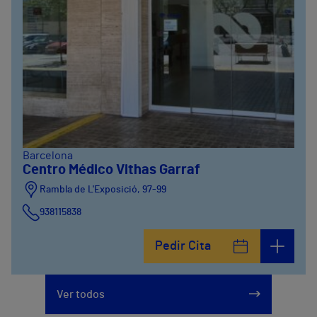
Barcelona
Centro Médico Vithas Garraf
Rambla de L'Exposició, 97-99
938115838
Pedir Cita
Ver todos