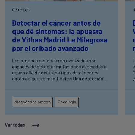
01/07/2026
1
Detectar el cáncer antes de
que dé síntomas: la apuesta
de Vithas Madrid La Milagrosa
por el cribado avanzado
Las pruebas moleculares avanzadas son
L
capaces de detectar mutaciones asociadas al
s
desarrollo de distintos tipos de cánceres
C
antes de que se manifiesten Una detección
y
precoz permite tener una mayor tasa de
espe
curación y mejorar los resultados terapéuticos
l
mediante tratamientos menos agresivos
u
diagnóstico precoz
Oncología
c
Ver todas