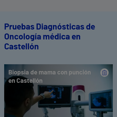
Pruebas Diagnósticas de
Oncología médica en
Castellón
Biopsia de mama con punción
en Castellón