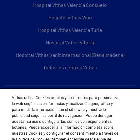
Hospital Vithas Valencia Consuelo
Hospital Vithas Vigo
Hospital Vithas Valencia Turia
Hospital Vithas Vitoria
Hospital Vithas Xanit Internacional (Benalmádena)
Todos los centros Vithas
Sobre Vithas
Vithas utiliza Cookies propias y de terceros para personalizar
la web según sus preferencias y localización geográfica y
Quiénes somos
para medir la interacción con el sitio web y mostrarle
publicidad según su perfil de navegación. Puede denegar,
Trabajar en Vithas
aceptar su uso o configurarlas con los correspondientes
botones. Puede acceder a la información completa sobre
Teléfono Cita Médica
nuestras Cookies y configurar el consentimiento a través de
la Política de Cookies (también accesible desde el pie de