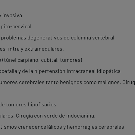
 invasiva
pito-cervical
 problemas degenerativos de columna vertebral
es, intra y extramedulares.
o (túnel carpiano, cubital, tumores)
cefalia y de la hipertensión intracraneal idiopática
tumores cerebrales tanto benignos como malignos. Cirugí
de tumores hipofisarios
lares. Cirugía con verde de indocianina.
tismos craneoencefálicos y hemorragias cerebrales