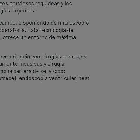
íces nerviosas raquídeas y los
ogías urgentes.
u campo, disponiendo de microscopio
aoperatoria. Esta tecnología de
a, ofrece un entorno de máxima
experiencia con cirugías craneales
amente invasivas y cirugía
mplia cartera de servicios:
frece); endoscopia ventricular; test