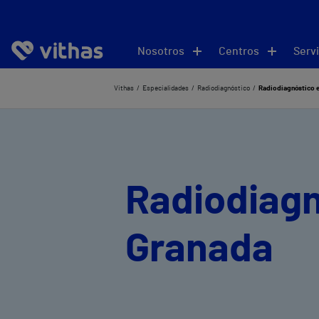
Nosotros
Centros
Servi
Vithas
Especialidades
Radiodiagnóstico
Radiodiagnóstico 
Radiodiagn
Granada