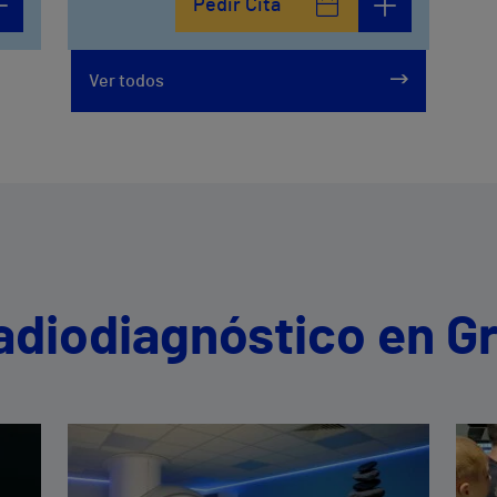
Pedir Cita
958800746
Ver todos
Radiodiagnóstico en G