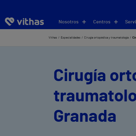
Nosotros
Centros
Servi
Vithas
Especialidades
Cirugía ortopédica y traumatología
Ci
Cirugía or
traumatolo
Granada