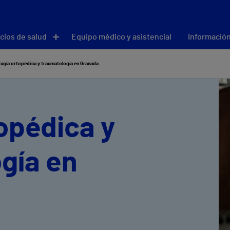
cios de salud
Equipo médico y asistencial
Información
rugía ortopédica y traumatología en Granada
topédica y
gía en