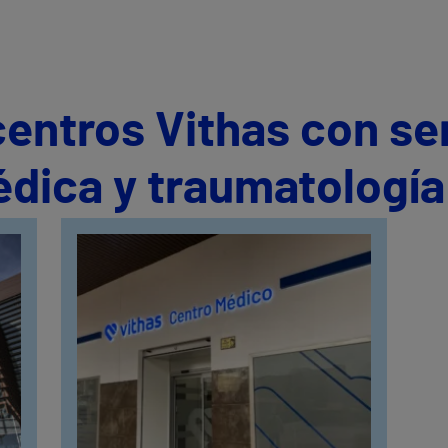
centros Vithas con se
édica y traumatologí