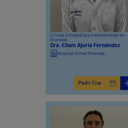
Cirugía ortopédica y traumatología en
Granada
Dra. Eliam Ajuria Fernández
Hospital Vithas Granada
Pedir Cita